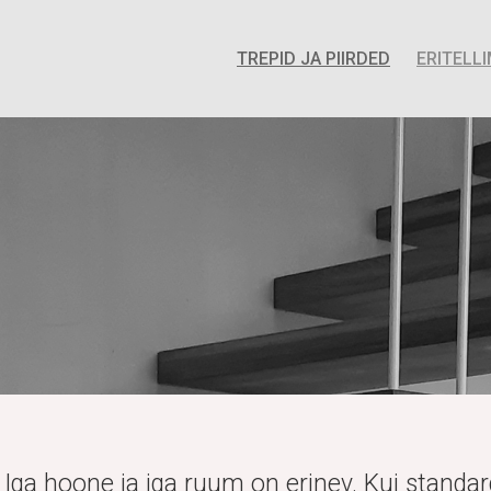
TREPID JA PIIRDED
ERITELL
Iga hoone ja iga ruum on erinev. Kui standar