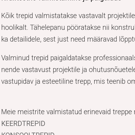
Kõik trepid valmistatakse vastavalt projektile
hoolikalt. Tähelepanu pööratakse nii konstru
ka detailidele, sest just need määravad lõpp
Valminud trepid paigaldatakse professionaals
nende vastavust projektile ja ohutusnõuete
vastupidav ja esteetiline trepp, mis teenib 
Meie meistrite valmistatud erinevaid treppe n
KEERDTREPID