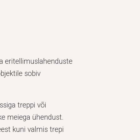
a eritellimuslahenduste
bjektile sobiv
ssiga treppi või
õtke meiega ühendust.
st kuni valmis trepi