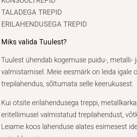
KONSOOLTREPID
TALADEGA TREPID
ERILAHENDUSEGA TREPID
Miks valida Tuulest?
Tuulest ühendab kogemuse puidu-, metalli- j
valmistamisel. Meie eesmärk on leida igale o
trepilahendus, sõltumata selle keerukusest.
Kui otsite erilahendusega treppi, metallkarka
eritellimusel valmistatud trepilahendust, v
Leiame koos lahenduse alates esimesest idee