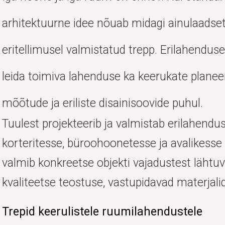
arhitektuurne idee nõuab midagi ainulaadset
eritellimusel valmistatud trepp. Erilahendus
leida toimiva lahenduse ka keerukate planee
mõõtude ja eriliste disainisoovide puhul.
Tuulest projekteerib ja valmistab erilahend
korteritesse, büroohoonetesse ja avalikesse
valmib konkreetse objekti vajadustest lähtu
kvaliteetse teostuse, vastupidavad materjalid
Trepid keerulistele ruumilahendustele