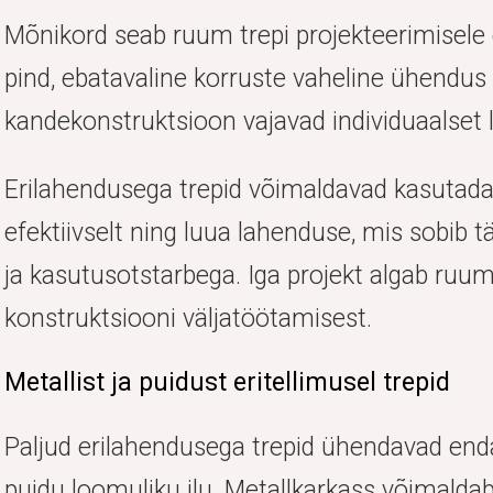
Mõnikord seab ruum trepi projekteerimisele e
pind, ebatavaline korruste vaheline ühendus
kandekonstruktsioon vajavad individuaalset 
Erilahendusega trepid võimaldavad kasutad
efektiivselt ning luua lahenduse, mis sobib t
ja kasutusotstarbega. Iga projekt algab ruum
konstruktsiooni väljatöötamisest.
Metallist ja puidust eritellimusel trepid
Paljud erilahendusega trepid ühendavad enda
puidu loomuliku ilu. Metallkarkass võimaldab