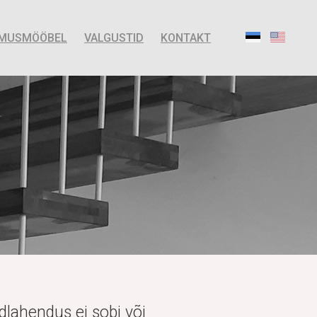
IMUSMÖÖBEL
VALGUSTID
KONTAKT
dlahendus ei sobi või