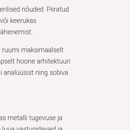
rilised nõuded. Piiratud
 või keerukas
lähenemist.
a ruumi maksimaalselt
äpselt hoone arhitektuuri
i analüüsist ning sobiva
s metalli tugevuse ja
 luua vastupidavaid ja