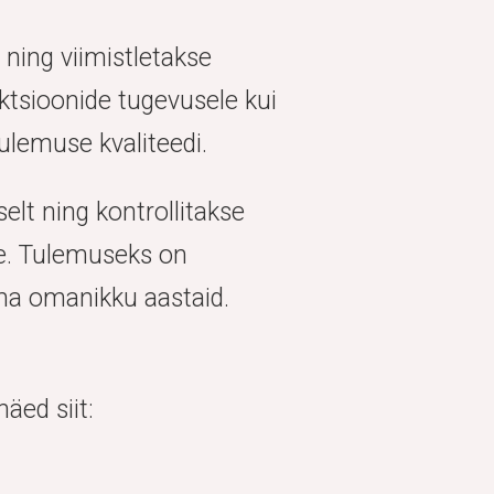
 ning viimistletakse
ktsioonide tugevusele kui
tulemuse kvaliteedi.
elt ning kontrollitakse
le. Tulemuseks on
oma omanikku aastaid.
äed siit: