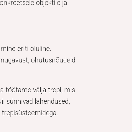
onkreetsele objektile ja
ine eriti oluline.
smugavust, ohutusnõudeid
ga töötame välja trepi, mis
 Nii sünnivad lahendused,
e trepisüsteemidega.